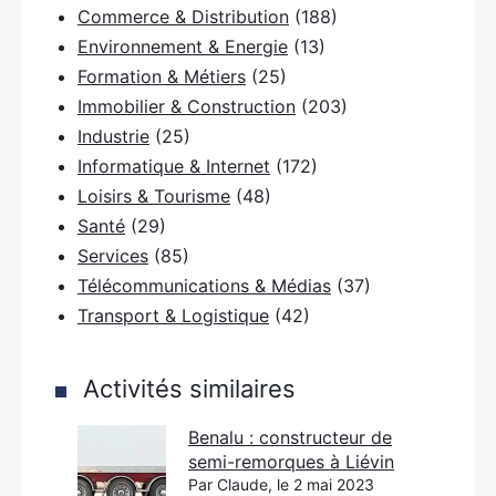
Commerce & Distribution
(188)
Environnement & Energie
(13)
Formation & Métiers
(25)
×
Immobilier & Construction
(203)
Industrie
(25)
Informatique & Internet
(172)
Rechercher
Loisirs & Tourisme
(48)
:
Santé
(29)
Services
(85)
Télécommunications & Médias
(37)
Transport & Logistique
(42)
Activités similaires
Benalu : constructeur de
semi-remorques à Liévin
Par Claude, le 2 mai 2023