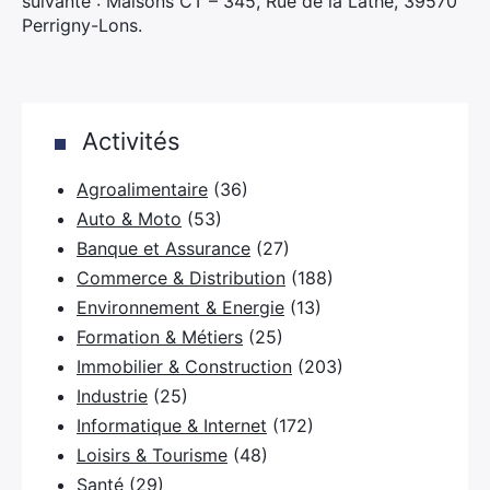
suivante : Maisons CT – 345, Rue de la Lathe, 39570
Perrigny-Lons.
Activités
Agroalimentaire
(36)
Auto & Moto
(53)
Banque et Assurance
(27)
×
Commerce & Distribution
(188)
Environnement & Energie
(13)
Formation & Métiers
(25)
Rechercher
Immobilier & Construction
(203)
:
Industrie
(25)
Informatique & Internet
(172)
Loisirs & Tourisme
(48)
Santé
(29)