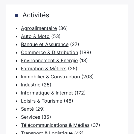
Activités
Agroalimentaire
(36)
Auto & Moto
(53)
Banque et Assurance
(27)
Commerce & Distribution
(188)
×
Environnement & Energie
(13)
Formation & Métiers
(25)
Immobilier & Construction
(203)
Industrie
(25)
Rechercher
Informatique & Internet
(172)
:
Loisirs & Tourisme
(48)
Santé
(29)
Services
(85)
Télécommunications & Médias
(37)
Transport & Logistique
(42)